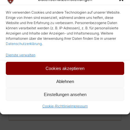
Wir verwenden Cookies und andere Technologien auf unserer Website.
Einige von ihnen sind essenziell, während andere uns helfen, diese
Website und Ihre Erfahrung zu verbessern. Personenbezogene Daten
können verarbeitet werden (z. B. IP-Adressen), z. B. für personalisierte
Anzeigen und Inhalte oder Anzeigen- und Inhaltsmessung. Weitere
Spielleut Schandfleck
Informationen über die Verwendung Ihrer Daten finden Sie in unserer
Datenschutzerklärung
.
2. November 2021
Dienste verwalten
Auch sie gehören seit vielen Jahren zu
unserem Weihnachtsmarkt dazu – die
Cookies akzeptieren
Spielleut Schandfleck. Eine Gruppe die
Ablehnen
mittelalterliche Musik zum Besten gibt
und kleine [ ... ]
Einstellungen ansehen
Cookie-Richtlinie
Impressum
Weiterlesen