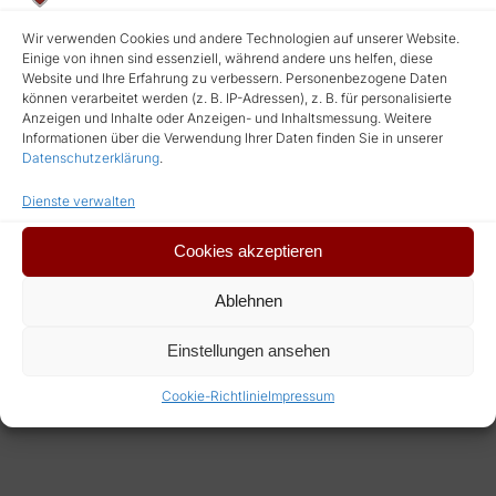
Es ist soweit! Ab 01. November 2019 finden
Sie unsere Besucher-Information in
Wir verwenden Cookies und andere Technologien auf unserer Website.
Einige von ihnen sind essenziell, während andere uns helfen, diese
ausgewählten Geschäften in der Erlanger
Website und Ihre Erfahrung zu verbessern. Personenbezogene Daten
können verarbeitet werden (z. B. IP-Adressen), z. B. für personalisierte
Innenstadt, sowie selbstverständlich auf dem
Anzeigen und Inhalte oder Anzeigen- und Inhaltsmessung. Weitere
Historischen Weihnachtsmarkt oder hier online
Informationen über die Verwendung Ihrer Daten finden Sie in unserer
Datenschutzerklärung
.
zum Downloaden.
Dienste verwalten
BESUCHER-INFORMATION
Cookies akzeptieren
DOWNLOADEN
Ablehnen
Einstellungen ansehen
28. September 2019
Cookie-Richtlinie
Impressum